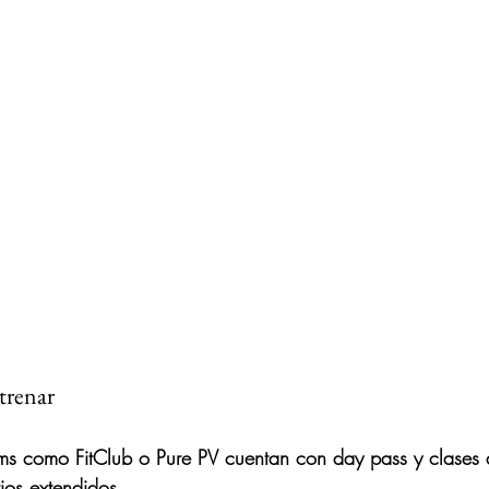
trenar
s como FitClub o Pure PV cuentan con day pass y clases d
ios extendidos.