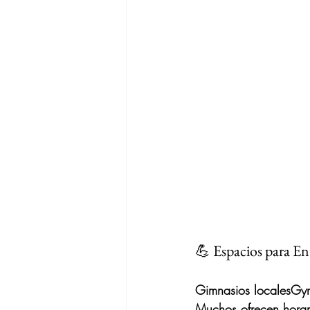
💪 Espacios para En
Gimnasios locales
Gym
Muchos ofrecen horar