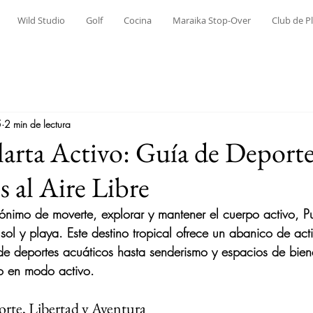
Wild Studio
Golf
Cocina
Maraika Stop-Over
Club de P
5
2 min de lectura
larta Activo: Guía de Deporte
s al Aire Libre
inónimo de moverte, explorar y mantener el cuerpo activo, Pu
ol y playa. Este destino tropical ofrece un abanico de act
sde deportes acuáticos hasta senderismo y espacios de bien
lo en modo activo.
rte, Libertad y Aventura