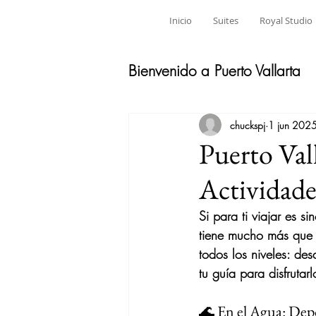
Inicio
Suites
Royal Studio
Bienvenido a Puerto Vallarta
chuckspj
1 jun 202
Puerto Val
Actividade
Si para ti viajar es s
tiene mucho más que s
todos los niveles: de
tu guía para disfrutar
🌊 En el Agua: Depo