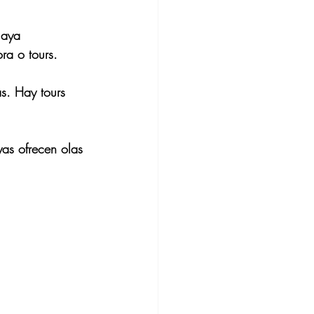
laya 
ra o tours.
as. Hay tours 
as ofrecen olas 