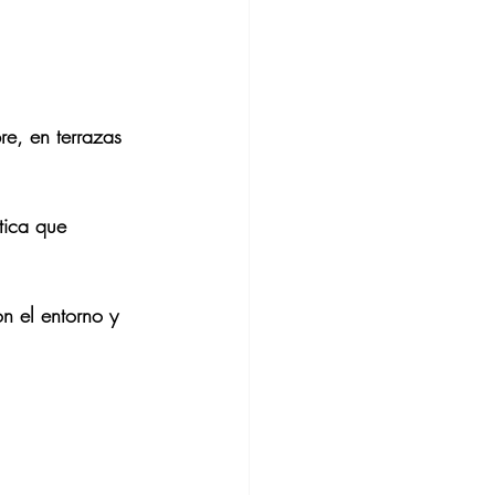
e, en terrazas 
tica que 
n el entorno y 