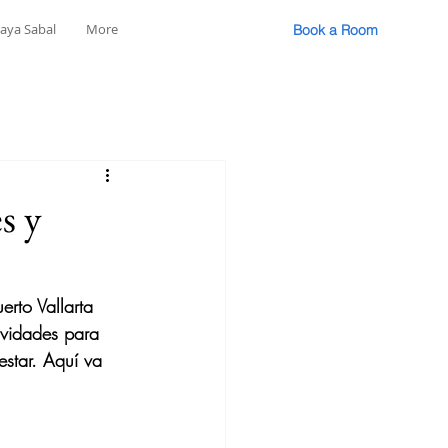
laya Sabal
More
Book a Room
s y
erto Vallarta 
ividades para 
estar. Aquí va 