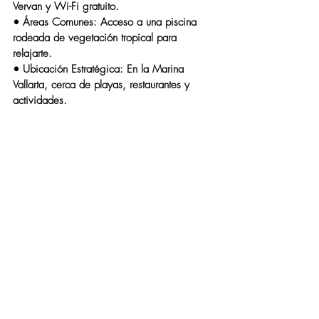
Vervan
 y Wi-Fi gratuito.
• 
Áreas Comunes
: Acceso a una piscina 
rodeada de vegetación tropical para 
relajarte.
• 
Ubicación Estratégica
: En la Marina 
Vallarta, cerca de playas, restaurantes y 
actividades.
Reserva ahora
 y disfruta de una experiencia 
boutique única en Puerto Vallarta.