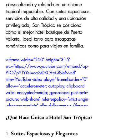
personalizada y relajada en un entorno 
tropical inigualable. Con suites espaciosas, 
servicios de alta calidad y una ubicación 
privilegiada, San Trópico se posiciona 
como el mejor hotel boutique de Puerto 
Vallarta, ideal tanto para escapadas 
románticas como para viajes en familia.
<iframe width="560" height="315" 
src="https://www.youtube.com/embed/op-
PTO7pYTY?si=ooStDKOFpQNeNvnB" 
title="YouTube video player" frameborder="0" 
allow="accelerometer; autoplay; clipboard-
write; encrypted-media; gyroscope; picture-in-
picture; web-share" referrerpolicy="strict-origin-
when-cross-origin" allowfullscreen></iframe>
¿Qué Hace Único a Hotel San Trópico?
1. 
Suites Espaciosas y Elegantes