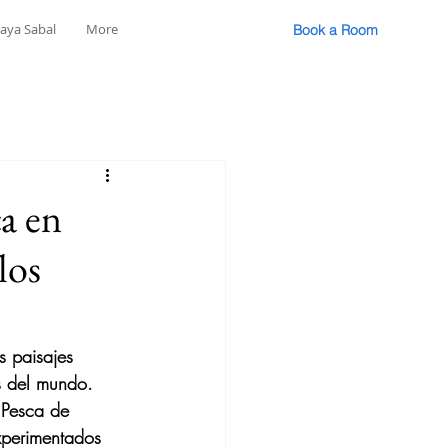
laya Sabal
More
Book a Room
a en
los
s paisajes 
s del mundo. 
 Pesca de 
xperimentados 