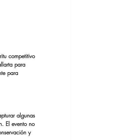
itu competitivo 
llarta para 
nte para 
apturar algunas 
n. El evento no 
onservación y 