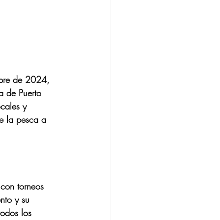
bre de 2024, 
a de Puerto 
cales y 
e la pesca a 
 con torneos 
nto y su 
todos los 