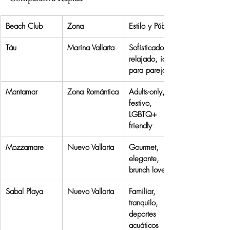
Beach Club
Zona
Estilo y Público
Táu
Marina Vallarta
Sofisticado, 
relajado, ideal 
para parejas
Mantamar
Zona Romántica
Adults-only, 
festivo, 
LGBTQ+ 
friendly
Mozzamare
Nuevo Vallarta
Gourmet, 
elegante, 
brunch lovers
Sabal Playa
Nuevo Vallarta
Familiar, 
tranquilo, 
deportes 
acuáticos