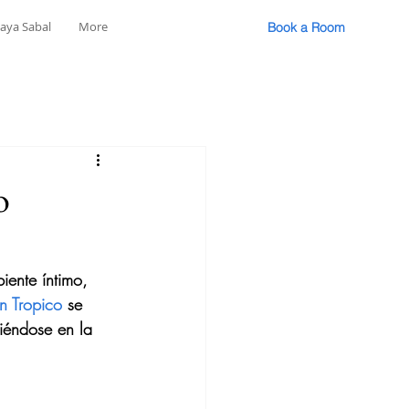
laya Sabal
More
Book a Room
o
ente íntimo, 
n Tropico
 se 
tiéndose en la 