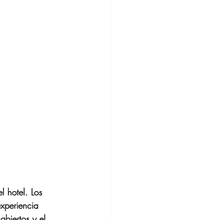
l hotel. Los 
xperiencia 
biertos y el 