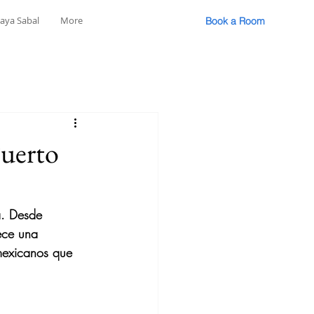
laya Sabal
More
Book a Room
Puerto
a. Desde 
ece una 
 mexicanos que 