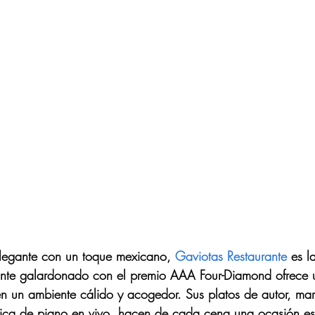
legante con un toque mexicano, 
Gaviotas Restaurante
 es l
urante galardonado con el premio AAA Four-Diamond ofrece 
 en un ambiente cálido y acogedor. Sus platos de autor, ma
úsica de piano en vivo, hacen de cada cena una ocasión es