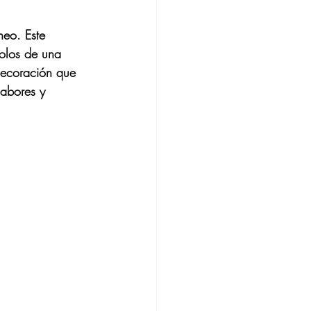
eo. Este 
dolos de una 
decoración que 
sabores y 