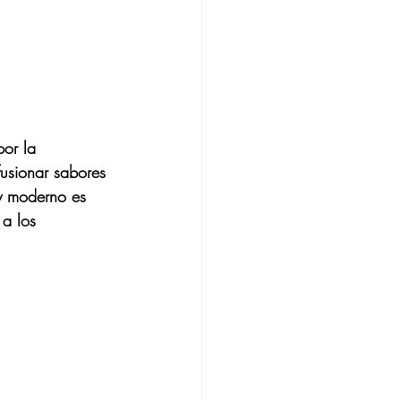
por la 
fusionar sabores 
 y moderno es 
a los 