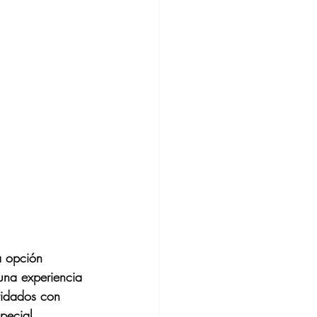
a opción 
una experiencia 
ridados con 
pecial.