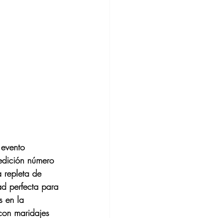
 evento 
 edición número 
 repleta de 
ad perfecta para 
s en la 
 con maridajes 