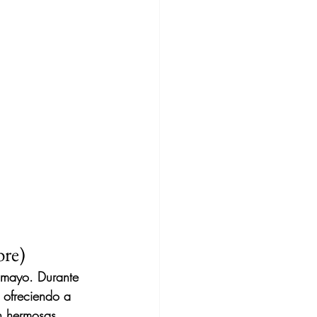
bre)
a mayo. Durante 
, ofreciendo a 
an hermosas 