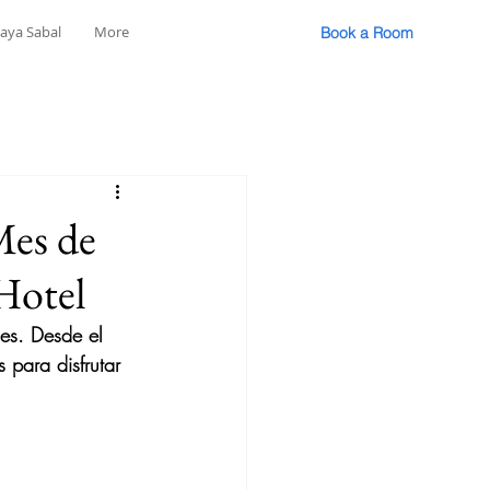
laya Sabal
More
Book a Room
Mes de
Hotel
nes. Desde el 
 para disfrutar 