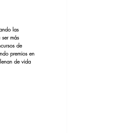
ando las 
a ser más 
ncursos de 
endo premios en 
llenan de vida 