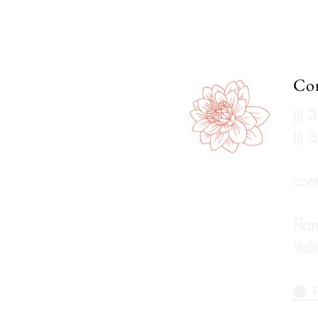
Con
(t)
(t)
con
Fla
Vall
🛑 