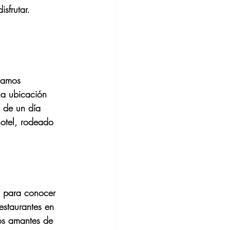
sfrutar.
damos 
na ubicación 
s de un día 
hotel, rodeado 
d para conocer 
estaurantes en 
os amantes de 