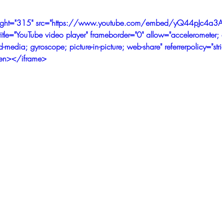
eight="315" src="https://www.youtube.com/embed/yQ44pJc4a3
tle="YouTube video player" frameborder="0" allow="accelerometer; 
-media; gyroscope; picture-in-picture; web-share" referrerpolicy="stri
creen></iframe>