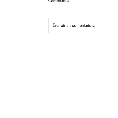
Comentarios
Escribir un comentario...
Los 6 mejores lugares para comer
sushi en Puerto Vallarta