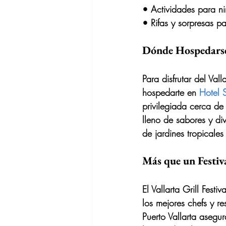
• 
Actividades para n
• 
Rifas y sorpresas
 pa
Dónde Hospedarse:
Para disfrutar del 
Vall
hospedarte en 
Hotel 
privilegiada cerca de
lleno de sabores y di
de jardines tropicales
Más que un Festiv
El 
Vallarta Grill Festiva
los mejores chefs y r
Puerto Vallarta
 asegur