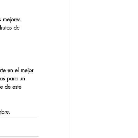
s mejores 
rutas del 
te en el mejor 
tas para un 
e de este 
mbre.