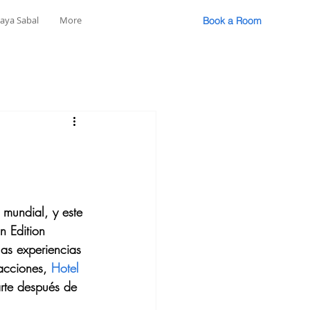
laya Sabal
More
Book a Room
 mundial, y este 
n Edition 
las experiencias 
acciones, 
Hotel 
arte después de 