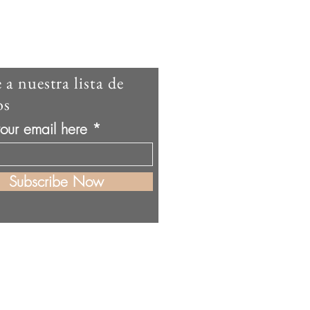
 a nuestra lista de
os
your email here
Subscribe Now