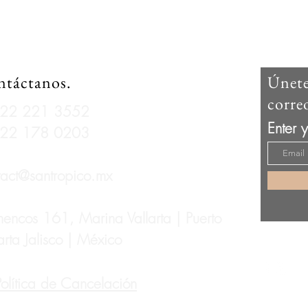
táctanos.
Únete
corre
 322 221 3552
Enter 
 322 178 0203
tact@santropico.mx
mencos 161, Marina Vallarta | Puerto
arta Jalisco | México
Política de Cancelación