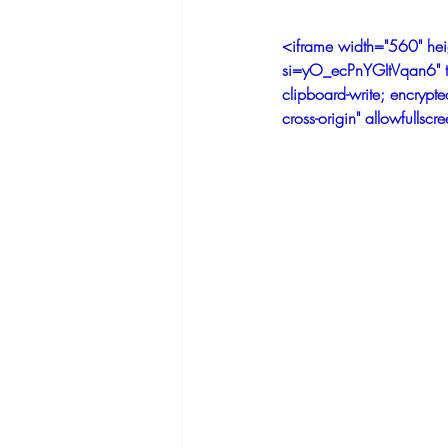
<iframe width="560" h
si=yO_ecPnYGItVqan6" ti
clipboard-write; encrypted
cross-origin" allowfulls