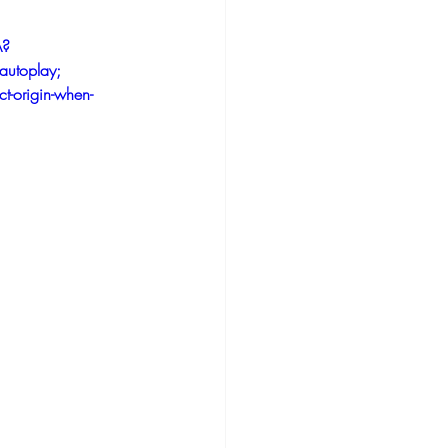
A?
autoplay; 
ct-origin-when-